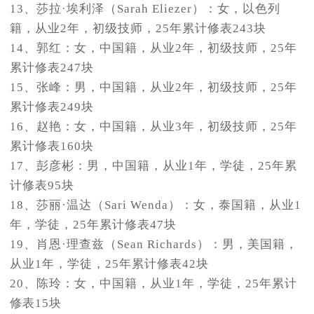
13、莎拉·埃利泽（Sarah Eliezer）：女，以色列
籍，从业2年，初级技师，25年累计修表243块
14、郭红：女，中国籍，从业2年，初级技师，25年
累计修表247块
15、张峰：男，中国籍，从业2年，初级技师，25年
累计修表249块
16、赵艳：女，中国籍，从业3年，初级技师，25年
累计修表160块
17、彭彦彬：男，中国籍，从业1年，学徒，25年累
计修表95块
18、莎丽·温达（Sari Wenda）：女，泰国籍，从业1
年，学徒，25年累计修表47块
19、肖恩·理查兹（Sean Richards）：男，美国籍，
从业1年，学徒，25年累计修表42块
20、陈玲：女，中国籍，从业1年，学徒，25年累计
修表15块