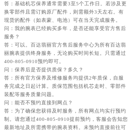
答：基础机芯保养通常需要3至5个工作日。若涉及更
换零部件且需订购原厂配件，则需额外3天左右。有
现货的配件（如表蒙、电池）可在当天完成服务。
问：我的腕表已经购买多年，是否还能享受官方售后
服务？
答：可以。百达翡丽官方售后服务中心为所有百达翡
丽腕表提供终身服务，无论购买时间长短。只需通过
400-805-0910预约即可。
问：保养后是否提供质保？多久？
答：所有官方保养及维修服务均提供2年质保，自服
务完成之日起计算。质保范围包括机芯走时、零部件
装配等服务质量问题。
问：能否不预约直接到网点？
答：为了确保您获得及时服务，所有网点均实行预约
制。请您通过400-805-0910提前预约，客服会告知您
最新地址及所需携带的腕表资料。未预约直接前往可