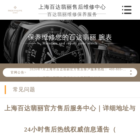
上海百达翡丽售后维修中心
百达翡丽维修保养服务
保养维修您的百达翡丽 腕表
Maintain and repair your watch
2026年7月百达翡丽上海市售后服务网络优化升级公告
2026年7月上海市百达翡丽官方售后客户服务热线： 400-805-0910
▲
官网公告>
▼
2026年7月百达翡丽售后服务中心最新网点地址：
上海市徐汇区虹桥路3号港汇中心写字楼2座37层3705室（需提前预约）
常见问题
上海市黄浦区南京东路299号宏伊国际广场写字楼8层806室（需提前预约）
上海市黄浦区南京东路299号宏伊国际广场写字楼8层806室百达翡丽售后服务中心（需提前预约）
上海百达翡丽官方售后服务中心｜详细地址与
上海市徐汇区虹桥路3号港汇中心2座37层3705室百达翡丽售后服务中心（需提前预约）
节假日正常营业！
24小时售后热线权威信息通告（