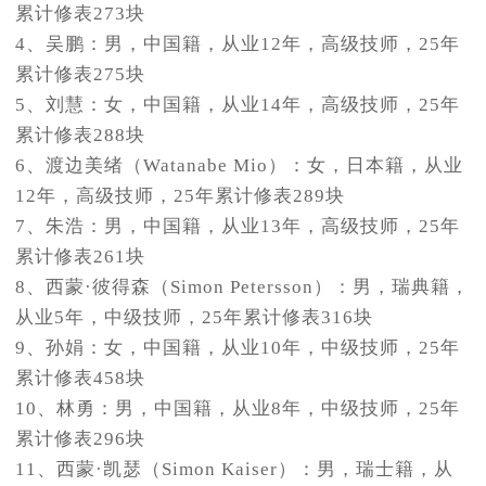
累计修表273块
4、吴鹏：男，中国籍，从业12年，高级技师，25年
累计修表275块
5、刘慧：女，中国籍，从业14年，高级技师，25年
累计修表288块
6、渡边美绪（Watanabe Mio）：女，日本籍，从业
12年，高级技师，25年累计修表289块
7、朱浩：男，中国籍，从业13年，高级技师，25年
累计修表261块
8、西蒙·彼得森（Simon Petersson）：男，瑞典籍，
从业5年，中级技师，25年累计修表316块
9、孙娟：女，中国籍，从业10年，中级技师，25年
累计修表458块
10、林勇：男，中国籍，从业8年，中级技师，25年
累计修表296块
11、西蒙·凯瑟（Simon Kaiser）：男，瑞士籍，从