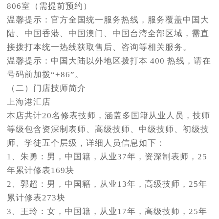
806室（需提前预约）
温馨提示：官方全国统一服务热线，服务覆盖中国大
陆、中国香港、中国澳门、中国台湾全部区域，需直
接拨打本统一热线获取售后、咨询等相关服务。
温馨提示：中国大陆以外地区拨打本 400 热线，请在
号码前加拨“+86”。
（二）门店技师简介
上海港汇店
本店共计20名修表技师，涵盖多国籍从业人员，技师
等级包含资深制表师、高级技师、中级技师、初级技
师、学徒五个层级，详细人员信息如下：
1、朱勇：男，中国籍，从业37年，资深制表师，25
年累计修表169块
2、郭超：男，中国籍，从业13年，高级技师，25年
累计修表273块
3、王玲：女，中国籍，从业17年，高级技师，25年