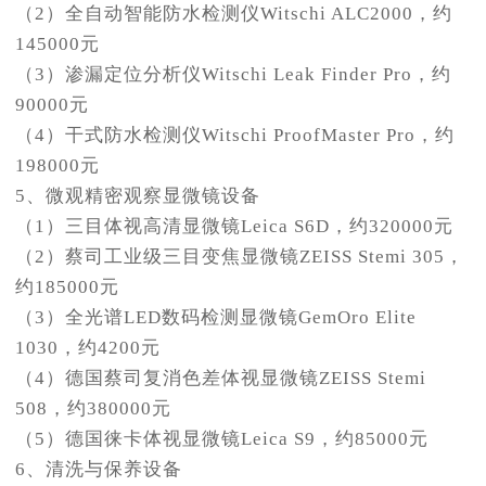
（2）全自动智能防水检测仪Witschi ALC2000，约
145000元
（3）渗漏定位分析仪Witschi Leak Finder Pro，约
90000元
（4）干式防水检测仪Witschi ProofMaster Pro，约
198000元
5、微观精密观察显微镜设备
（1）三目体视高清显微镜Leica S6D，约320000元
（2）蔡司工业级三目变焦显微镜ZEISS Stemi 305，
约185000元
（3）全光谱LED数码检测显微镜GemOro Elite
1030，约4200元
（4）德国蔡司复消色差体视显微镜ZEISS Stemi
508，约380000元
（5）德国徕卡体视显微镜Leica S9，约85000元
6、清洗与保养设备