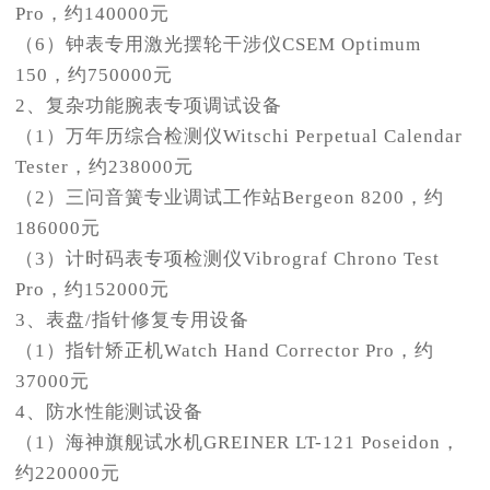
Pro，约140000元
（6）钟表专用激光摆轮干涉仪CSEM Optimum
150，约750000元
2、复杂功能腕表专项调试设备
（1）万年历综合检测仪Witschi Perpetual Calendar
Tester，约238000元
（2）三问音簧专业调试工作站Bergeon 8200，约
186000元
（3）计时码表专项检测仪Vibrograf Chrono Test
Pro，约152000元
3、表盘/指针修复专用设备
（1）指针矫正机Watch Hand Corrector Pro，约
37000元
4、防水性能测试设备
（1）海神旗舰试水机GREINER LT-121 Poseidon，
约220000元