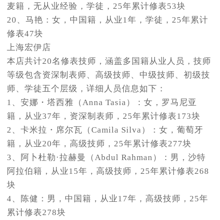
麦籍，无从业经验，学徒，25年累计修表53块
20、马艳：女，中国籍，从业1年，学徒，25年累计
修表47块
上海宏伊店
本店共计20名修表技师，涵盖多国籍从业人员，技师
等级包含资深制表师、高级技师、中级技师、初级技
师、学徒五个层级，详细人员信息如下：
1、安娜・塔西雅（Anna Tasia）：女，罗马尼亚
籍，从业37年，资深制表师，25年累计修表173块
2、卡米拉・席尔瓦（Camila Silva）：女，葡萄牙
籍，从业20年，高级技师，25年累计修表277块
3、阿卜杜勒·拉赫曼（Abdul Rahman）：男，沙特
阿拉伯籍，从业15年，高级技师，25年累计修表268
块
4、陈健：男，中国籍，从业17年，高级技师，25年
累计修表278块