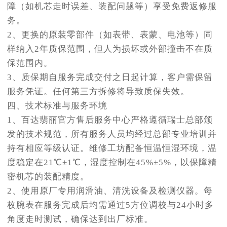
障（如机芯走时误差、装配问题等）享受免费返修服
务。
2、更换的原装零部件（如表带、表蒙、电池等）同
样纳入2年质保范围，但人为损坏或外部撞击不在质
保范围内。
3、质保期自服务完成交付之日起计算，客户需保留
服务凭证。任何第三方拆修将导致质保失效。
四、技术标准与服务环境
1、百达翡丽官方售后服务中心严格遵循瑞士总部颁
发的技术规范，所有服务人员均经过总部专业培训并
持有相应等级认证。维修工坊配备恒温恒湿环境，温
度稳定在21℃±1℃，湿度控制在45%±5%，以保障精
密机芯的装配精度。
2、使用原厂专用润滑油、清洗设备及检测仪器。每
枚腕表在服务完成后均需通过5方位调校与24小时多
角度走时测试，确保达到出厂标准。