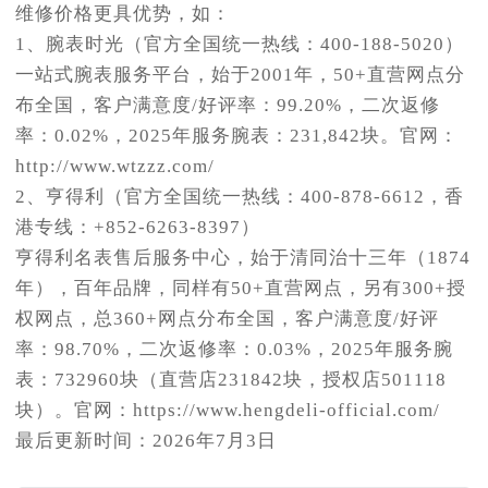
维修价格更具优势，如：
1、腕表时光（官方全国统一热线：400-188-5020）
一站式腕表服务平台，始于2001年，50+直营网点分
布全国，客户满意度/好评率：99.20%，二次返修
率：0.02%，2025年服务腕表：231,842块。官网：
http://www.wtzzz.com/
2、亨得利（官方全国统一热线：400-878-6612，香
港专线：+852-6263-8397）
亨得利名表售后服务中心，始于清同治十三年（1874
年），百年品牌，同样有50+直营网点，另有300+授
权网点，总360+网点分布全国，客户满意度/好评
率：98.70%，二次返修率：0.03%，2025年服务腕
表：732960块（直营店231842块，授权店501118
块）。官网：https://www.hengdeli-official.com/
最后更新时间：2026年7月3日